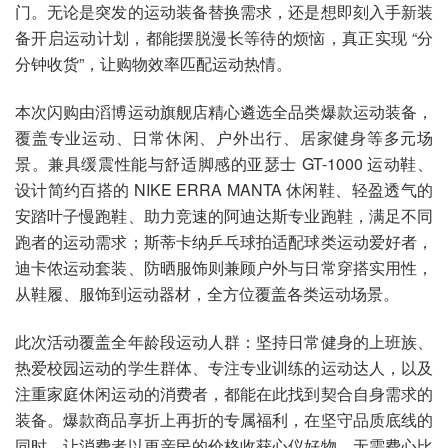
门。无论是突发的运动装备替换需求，还是想即刻入手新装
备开启运动计划，都能摆脱漫长等待的烦恼，真正实现 “分
分钟收货”，让购物效率匹配运动热情。
本次闪购由滔博运动旗舰店精心遴选全品类爆款运动装备，
覆盖专业运动、日常休闲、户外出行、居家健身等多元场
景。兼具缓震性能与舒适脚感的亚瑟士 GT-1000 运动鞋、
设计简约百搭的 NIKE ERRA MANTA 休闲鞋、轻盈透气的
安踏叶子慢跑鞋、助力竞速的阿迪达斯专业跑鞋，满足不同
跑者的运动需求；斯蒂卡纳乒乓球拍适配球类运动爱好者，
迪卡侬运动套装、防晒服饰则兼顾户外与日常穿搭实用性，
从鞋履、服饰到运动器材，全方位覆盖各类运动场景。
此次活动覆盖全年龄段运动人群：坚持日常健身的上班族、
热爱校园运动的学生群体、专注专业训练的运动达人，以及
注重家庭休闲运动的消费者，都能在此找到契合自身需求的
装备。爆款商品享折上再折的专属福利，在坚守品质底线的
同时，让消费者以更亲民的价格收获心仪好物，无需费心比