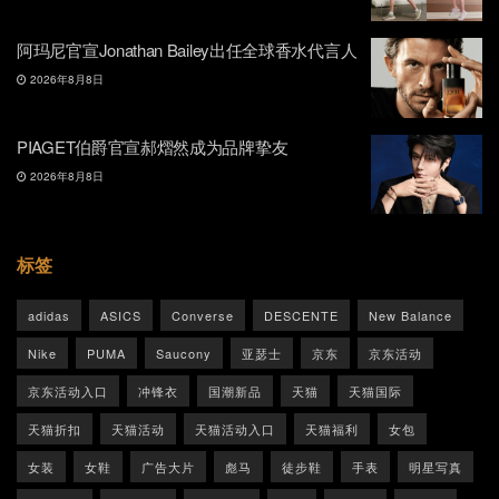
阿玛尼官宣Jonathan Bailey出任全球香水代言人
2026年8月8日
PIAGET伯爵官宣郝熠然成为品牌挚友
2026年8月8日
标签
adidas
ASICS
Converse
DESCENTE
New Balance
Nike
PUMA
Saucony
亚瑟士
京东
京东活动
京东活动入口
冲锋衣
国潮新品
天猫
天猫国际
天猫折扣
天猫活动
天猫活动入口
天猫福利
女包
女装
女鞋
广告大片
彪马
徒步鞋
手表
明星写真