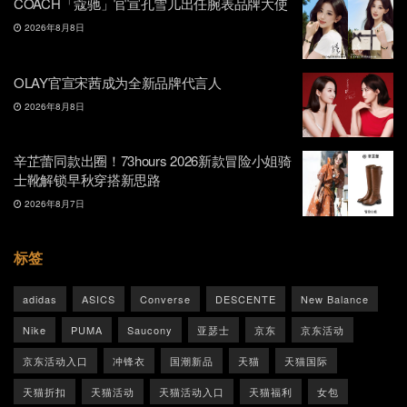
COACH「蔻驰」官宣孔雪儿出任腕表品牌大使
2026年8月8日
OLAY官宣宋茜成为全新品牌代言人
2026年8月8日
辛芷蕾同款出圈！73hours 2026新款冒险小姐骑
士靴解锁早秋穿搭新思路
2026年8月7日
标签
adidas
ASICS
Converse
DESCENTE
New Balance
Nike
PUMA
Saucony
亚瑟士
京东
京东活动
京东活动入口
冲锋衣
国潮新品
天猫
天猫国际
天猫折扣
天猫活动
天猫活动入口
天猫福利
女包