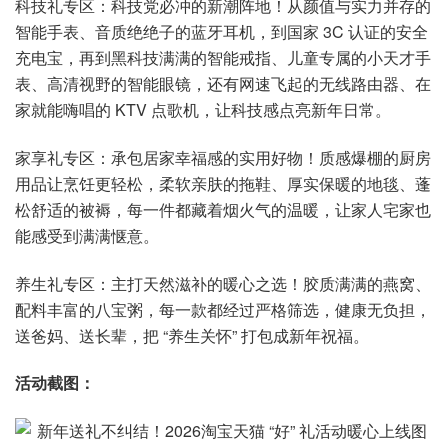
科技礼专区：科技党必冲的新潮阵地！从颜值与实力并存的
智能手表、音质绝绝子的蓝牙耳机，到国家 3C 认证的安全
充电宝，再到黑科技满满的智能戒指、儿童专属的小天才手
表、高清视野的智能眼镜，还有网速飞起的无线路由器、在
家就能嗨唱的 KTV 点歌机，让科技感点亮新年日常。
家享礼专区：承包居家幸福感的实用好物！质感爆棚的厨房
用品让烹饪更轻松，柔软亲肤的拖鞋、厚实保暖的地毯、蓬
松舒适的被褥，每一件都藏着烟火气的温暖，让家人宅家也
能感受到满满惬意。
养生礼专区：主打天然滋补的暖心之选！胶质满满的燕窝、
配料丰富的八宝粥，每一款都经过严格筛选，健康无负担，
送爸妈、送长辈，把 “养生关怀” 打包成新年祝福。
活动截图：