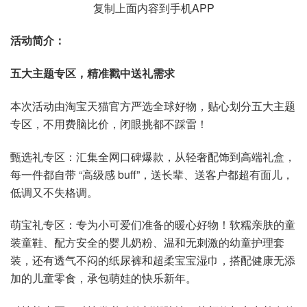
复制上面内容到手机APP
活动简介：
五大主题专区，精准戳中送礼需求
本次活动由淘宝天猫官方严选全球好物，贴心划分五大主题
专区，不用费脑比价，闭眼挑都不踩雷！
甄选礼专区：汇集全网口碑爆款，从轻奢配饰到高端礼盒，
每一件都自带 “高级感 buff”，送长辈、送客户都超有面儿，
低调又不失格调。
萌宝礼专区：专为小可爱们准备的暖心好物！软糯亲肤的童
装童鞋、配方安全的婴儿奶粉、温和无刺激的幼童护理套
装，还有透气不闷的纸尿裤和超柔宝宝湿巾，搭配健康无添
加的儿童零食，承包萌娃的快乐新年。