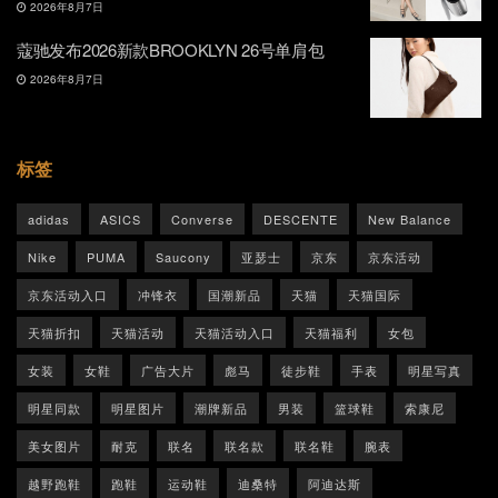
2026年8月7日
蔻驰发布2026新款BROOKLYN 26号单肩包
2026年8月7日
标签
adidas
ASICS
Converse
DESCENTE
New Balance
Nike
PUMA
Saucony
亚瑟士
京东
京东活动
京东活动入口
冲锋衣
国潮新品
天猫
天猫国际
天猫折扣
天猫活动
天猫活动入口
天猫福利
女包
女装
女鞋
广告大片
彪马
徒步鞋
手表
明星写真
明星同款
明星图片
潮牌新品
男装
篮球鞋
索康尼
美女图片
耐克
联名
联名款
联名鞋
腕表
越野跑鞋
跑鞋
运动鞋
迪桑特
阿迪达斯