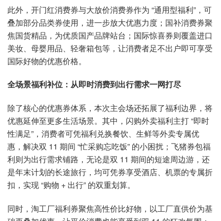
此外，开门红消费券与大放价消费券作为 “通用型福利”，可
叠加部分品类券使用，进一步放大优惠力度；国补消费券聚
焦国货精品，为优质国产品牌站台；国际惊喜券则覆盖进口
美妆、母婴用品、轻奢箱包等，让消费者足不出户即可享受
国际好物的优惠价格。
全场景福利补位：从即时消费到出行需求一网打尽
除了核心的优惠券体系，本次主会场还拓展了福利边界，将
优惠延伸至更多生活场景。其中，闪购外卖福利主打 “即时
性满足”，消费者可凭福利兑换餐饮、生鲜等外卖专属优
惠，解决双 11 期间 “忙采购忘吃饭” 的小困扰；飞猪券包福
利则为出行需求铺路，无论是双 11 期间的短途周边游，还
是年末计划的长途旅行，均可凭券享受酒店、机票的专属折
扣，实现 “购物 + 出行” 的双重划算。
同时，淘工厂福利券聚焦高性价比好物，以工厂直供价为基