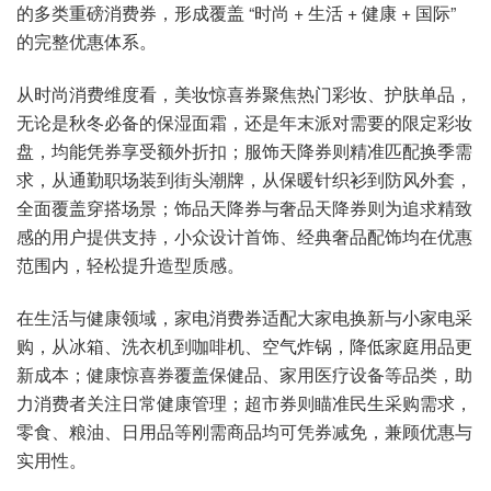
的多类重磅消费券，形成覆盖 “时尚 + 生活 + 健康 + 国际”
的完整优惠体系。
从时尚消费维度看，美妆惊喜券聚焦热门彩妆、护肤单品，
无论是秋冬必备的保湿面霜，还是年末派对需要的限定彩妆
盘，均能凭券享受额外折扣；服饰天降券则精准匹配换季需
求，从通勤职场装到街头潮牌，从保暖针织衫到防风外套，
全面覆盖穿搭场景；饰品天降券与奢品天降券则为追求精致
感的用户提供支持，小众设计首饰、经典奢品配饰均在优惠
范围内，轻松提升造型质感。
在生活与健康领域，家电消费券适配大家电换新与小家电采
购，从冰箱、洗衣机到咖啡机、空气炸锅，降低家庭用品更
新成本；健康惊喜券覆盖保健品、家用医疗设备等品类，助
力消费者关注日常健康管理；超市券则瞄准民生采购需求，
零食、粮油、日用品等刚需商品均可凭券减免，兼顾优惠与
实用性。