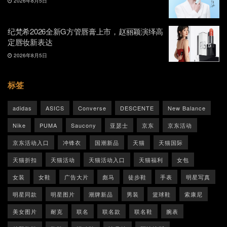
2026年8月5日
纪梵希2026全新G方管唇膏上市，赵丽颖演绎高
定唇妆新表达
2026年8月5日
标签
adidas
ASICS
Converse
DESCENTE
New Balance
Nike
PUMA
Saucony
亚瑟士
京东
京东活动
京东活动入口
冲锋衣
国潮新品
天猫
天猫国际
天猫折扣
天猫活动
天猫活动入口
天猫福利
女包
女装
女鞋
广告大片
彪马
徒步鞋
手表
明星写真
明星同款
明星图片
潮牌新品
男装
篮球鞋
索康尼
美女图片
耐克
联名
联名款
联名鞋
腕表