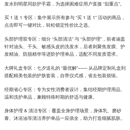
发水到明星同款护手霜，为选择困难症用户直接 “划重点”。
买 1 送 1 专区：集中展示所有参与 “买 1 送 1” 活动的商品，
点击即可一键对比，轻松锁定性价比之选。
头部护理双专区：细分 “头部清洁” 与 “头部护理”，前者涵盖
针对油头、干头、敏感头皮的洗发水，后者则聚焦发膜、护
发精油、防脱精华等进阶护理单品，适配不同发质需求。
大牌礼盒专区：七夕送礼的 “最优解”—— 从品牌定制礼盒到
搭配精美包装的护肤套装，自带仪式感，省去包装烦恼。
经期省心专区：专为女性消费者设计，集结经期护理用品、
温和洗护单品，兼顾特殊时期的舒适与健康。
身体护理 & 清洁专区：覆盖全身护理场景，身体乳、磨砂
膏、沐浴油等清洁养护单品一应俱全，助力打造细腻肌肤。