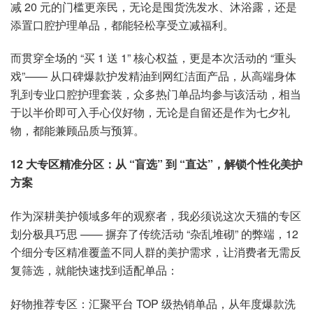
减 20 元的门槛更亲民，无论是囤货洗发水、沐浴露，还是
添置口腔护理单品，都能轻松享受立减福利。
而贯穿全场的 “买 1 送 1” 核心权益，更是本次活动的 “重头
戏”—— 从口碑爆款护发精油到网红洁面产品，从高端身体
乳到专业口腔护理套装，众多热门单品均参与该活动，相当
于以半价即可入手心仪好物，无论是自留还是作为七夕礼
物，都能兼顾品质与预算。
12 大专区精准分区：从 “盲选” 到 “直达”，解锁个性化美护
方案
作为深耕美护领域多年的观察者，我必须说这次天猫的专区
划分极具巧思 —— 摒弃了传统活动 “杂乱堆砌” 的弊端，12
个细分专区精准覆盖不同人群的美护需求，让消费者无需反
复筛选，就能快速找到适配单品：
好物推荐专区：汇聚平台 TOP 级热销单品，从年度爆款洗