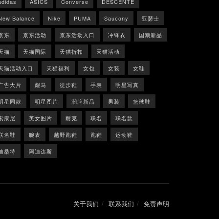
adidas
ASICS
Converse
DESCENTE
New Balance
Nike
PUMA
Saucony
亚瑟士
京东
京东活动
京东活动入口
冲锋衣
国潮新品
天猫
天猫国际
天猫折扣
天猫活动
天猫活动入口
天猫福利
女包
女装
女鞋
广告大片
彪马
徒步鞋
手表
明星写真
明星同款
明星图片
潮牌新品
男装
篮球鞋
索康尼
美女图片
耐克
联名
联名款
联名鞋
腕表
越野跑鞋
跑鞋
运动鞋
迪桑特
阿迪达斯
关于我们
联系我们
免责声明