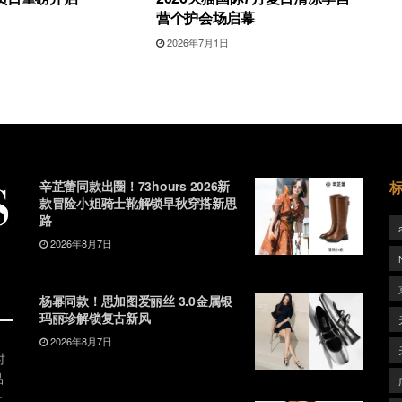
营个护会场启幕
2026年7月1日
辛芷蕾同款出圈！73hours 2026新
款冒险小姐骑士靴解锁早秋穿搭新思
路
2026年8月7日
杨幂同款！思加图爱丽丝 3.0金属银
玛丽珍解锁复古新风
2026年8月7日
时
品
上