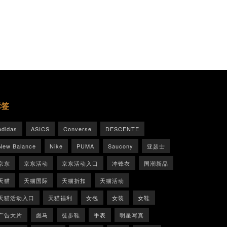
标签
adidas
ASICS
Converse
DESCENTE
New Balance
Nike
PUMA
Saucony
亚瑟士
京东
京东活动
京东活动入口
冲锋衣
国潮新品
天猫
天猫国际
天猫折扣
天猫活动
天猫活动入口
天猫福利
女包
女装
女鞋
广告大片
彪马
徒步鞋
手表
明星写真