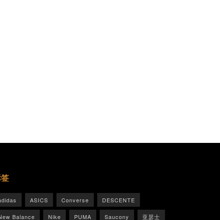
标签
adidas
ASICS
Converse
DESCENTE
New Balance
Nike
PUMA
Saucony
亚瑟士