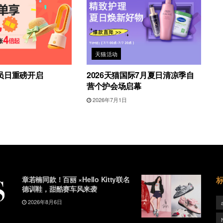
天猫活动
员日重磅开启
2026天猫国际7月夏日清凉季自
营个护会场启幕
2026年7月1日
章若楠同款！百丽 ×Hello Kitty联名
德训鞋，甜酷赛车风来袭
2026年8月6日