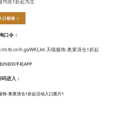
度均在1折起为主
入口链接 >
淘口令：
ps://m.tb.cn/h.gaWKLk6 天喵服饰-奥莱清仓1折起
面内容到手机APP
扫码进入：