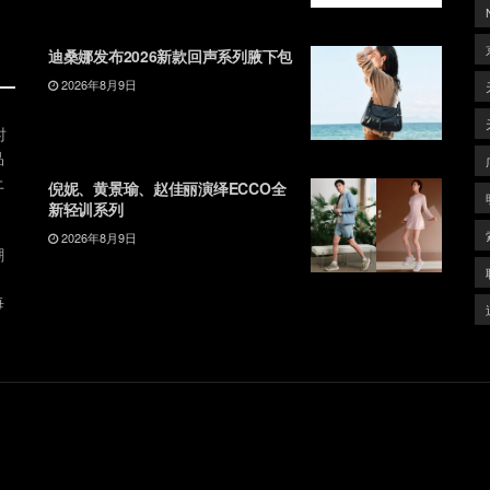
迪桑娜发布2026新款回声系列腋下包
2026年8月9日
时
品
上
倪妮、黄景瑜、赵佳丽演绎ECCO全
新轻训系列
2026年8月9日
潮
、
每