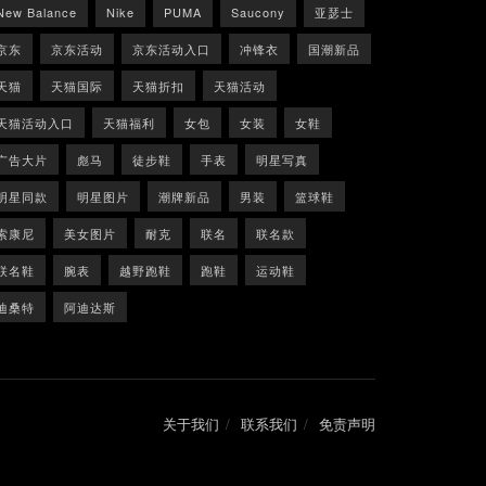
New Balance
Nike
PUMA
Saucony
亚瑟士
京东
京东活动
京东活动入口
冲锋衣
国潮新品
天猫
天猫国际
天猫折扣
天猫活动
天猫活动入口
天猫福利
女包
女装
女鞋
广告大片
彪马
徒步鞋
手表
明星写真
明星同款
明星图片
潮牌新品
男装
篮球鞋
索康尼
美女图片
耐克
联名
联名款
联名鞋
腕表
越野跑鞋
跑鞋
运动鞋
迪桑特
阿迪达斯
关于我们
联系我们
免责声明