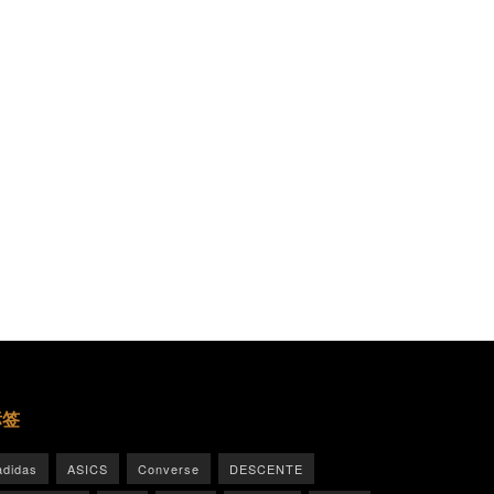
标签
adidas
ASICS
Converse
DESCENTE