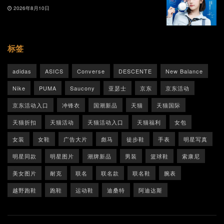
2026年8月10日
标签
adidas
ASICS
Converse
DESCENTE
New Balance
Nike
PUMA
Saucony
亚瑟士
京东
京东活动
京东活动入口
冲锋衣
国潮新品
天猫
天猫国际
天猫折扣
天猫活动
天猫活动入口
天猫福利
女包
女装
女鞋
广告大片
彪马
徒步鞋
手表
明星写真
明星同款
明星图片
潮牌新品
男装
篮球鞋
索康尼
美女图片
耐克
联名
联名款
联名鞋
腕表
越野跑鞋
跑鞋
运动鞋
迪桑特
阿迪达斯