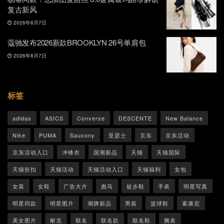
复古新风
2026年8月7日
蔻驰发布2026新款BROOKLYN 26号单肩包
2026年8月7日
标签
adidas
ASICS
Converse
DESCENTE
New Balance
Nike
PUMA
Saucony
亚瑟士
京东
京东活动
京东活动入口
冲锋衣
国潮新品
天猫
天猫国际
天猫折扣
天猫活动
天猫活动入口
天猫福利
女包
女装
女鞋
广告大片
彪马
徒步鞋
手表
明星写真
明星同款
明星图片
潮牌新品
男装
篮球鞋
索康尼
美女图片
耐克
联名
联名款
联名鞋
腕表