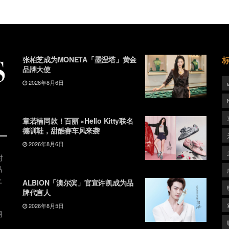
张柏芝成为MONETA「墨涅塔」黄金
品牌大使
2026年8月6日
章若楠同款！百丽 ×Hello Kitty联名
德训鞋，甜酷赛车风来袭
2026年8月6日
时
品
上
ALBION「澳尔滨」官宣许凯成为品
牌代言人
2026年8月5日
潮
、