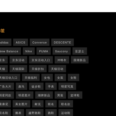
标签
adidas
ASICS
Converse
DESCENTE
New Balance
Nike
PUMA
Saucony
亚瑟士
京东
京东活动
京东活动入口
冲锋衣
国潮新品
天猫
天猫国际
天猫折扣
天猫活动
天猫活动入口
天猫福利
女包
女装
女鞋
广告大片
彪马
徒步鞋
手表
明星写真
明星同款
明星图片
潮牌新品
男装
篮球鞋
索康尼
美女图片
耐克
联名
联名款
联名鞋
腕表
越野跑鞋
跑鞋
运动鞋