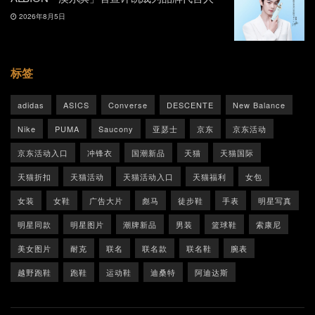
2026年8月5日
标签
adidas
ASICS
Converse
DESCENTE
New Balance
Nike
PUMA
Saucony
亚瑟士
京东
京东活动
京东活动入口
冲锋衣
国潮新品
天猫
天猫国际
天猫折扣
天猫活动
天猫活动入口
天猫福利
女包
女装
女鞋
广告大片
彪马
徒步鞋
手表
明星写真
明星同款
明星图片
潮牌新品
男装
篮球鞋
索康尼
美女图片
耐克
联名
联名款
联名鞋
腕表
越野跑鞋
跑鞋
运动鞋
迪桑特
阿迪达斯