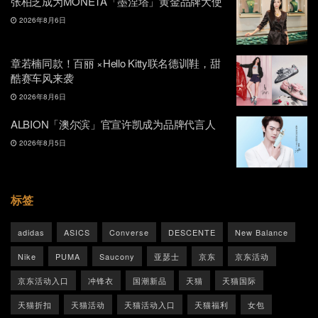
张柏芝成为MONETA「墨涅塔」黄金品牌大使
2026年8月6日
章若楠同款！百丽 ×Hello Kitty联名德训鞋，甜
酷赛车风来袭
2026年8月6日
ALBION「澳尔滨」官宣许凯成为品牌代言人
2026年8月5日
标签
adidas
ASICS
Converse
DESCENTE
New Balance
Nike
PUMA
Saucony
亚瑟士
京东
京东活动
京东活动入口
冲锋衣
国潮新品
天猫
天猫国际
天猫折扣
天猫活动
天猫活动入口
天猫福利
女包