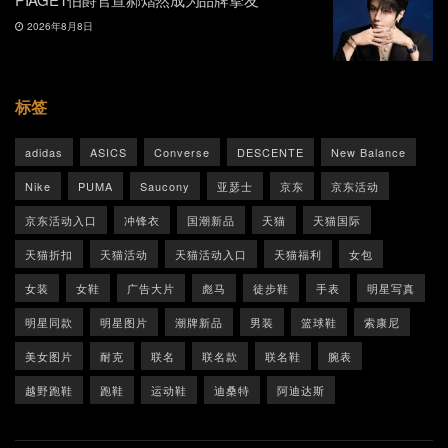
2026年8月8日
标签
adidas
ASICS
Converse
DESCENTE
New Balance
Nike
PUMA
Saucony
亚瑟士
京东
京东活动
京东活动入口
冲锋衣
国潮新品
天猫
天猫国际
天猫折扣
天猫活动
天猫活动入口
天猫福利
女包
女装
女鞋
广告大片
彪马
徒步鞋
手表
明星写真
明星同款
明星图片
潮牌新品
男装
篮球鞋
索康尼
美女图片
耐克
联名
联名款
联名鞋
腕表
越野跑鞋
跑鞋
运动鞋
迪桑特
阿迪达斯