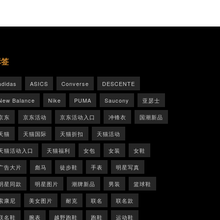
标签
adidas
ASICS
Converse
DESCENTE
New Balance
Nike
PUMA
Saucony
亚瑟士
京东
京东活动
京东活动入口
冲锋衣
国潮新品
天猫
天猫国际
天猫折扣
天猫活动
天猫活动入口
天猫福利
女包
女装
女鞋
广告大片
彪马
徒步鞋
手表
明星写真
明星同款
明星图片
潮牌新品
男装
篮球鞋
索康尼
美女图片
耐克
联名
联名款
联名鞋
腕表
越野跑鞋
跑鞋
运动鞋