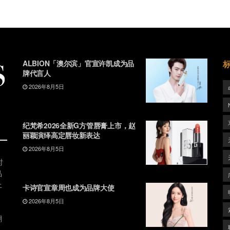
ALBION「澳尔滨」官宣许凯成为品
牌代言人
2026年8月5日
纪梵希2026全新G方管唇膏上市，赵
丽颖演绎高定唇妆新表达
2026年8月5日
时
品
上
卡诗官宣章周也成为品牌大使
2026年8月5日
潮
、