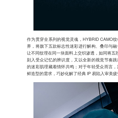
作为贯穿全系列的视觉灵魂，HYBRID CAM
界，将旗下五款标志性迷彩进行解构、叠印与融
让不同纹理在同一块面料上交织渗透，如同将五段
刻入受众记忆的辨识度，又以全新的视觉节奏跳
的迷彩肌理藏着情怀共鸣；对于年轻受众而言，
鲜造型的需求，巧妙化解了经典 IP 易陷入审美