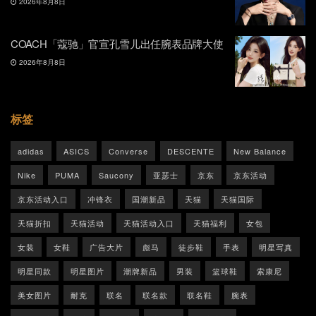
2026年8月8日
COACH「蔻驰」官宣孔雪儿出任腕表品牌大使
2026年8月8日
标签
adidas
ASICS
Converse
DESCENTE
New Balance
Nike
PUMA
Saucony
亚瑟士
京东
京东活动
京东活动入口
冲锋衣
国潮新品
天猫
天猫国际
天猫折扣
天猫活动
天猫活动入口
天猫福利
女包
女装
女鞋
广告大片
彪马
徒步鞋
手表
明星写真
明星同款
明星图片
潮牌新品
男装
篮球鞋
索康尼
美女图片
耐克
联名
联名款
联名鞋
腕表