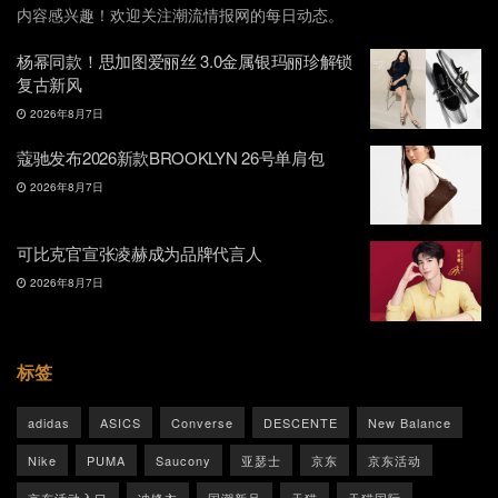
内容感兴趣！欢迎关注潮流情报网的每日动态。
杨幂同款！思加图爱丽丝 3.0金属银玛丽珍解锁
复古新风
2026年8月7日
蔻驰发布2026新款BROOKLYN 26号单肩包
2026年8月7日
可比克官宣张凌赫成为品牌代言人
2026年8月7日
标签
adidas
ASICS
Converse
DESCENTE
New Balance
Nike
PUMA
Saucony
亚瑟士
京东
京东活动
京东活动入口
冲锋衣
国潮新品
天猫
天猫国际