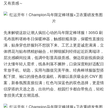
又有质感～
先来解锁这款让潮人疯狂心动的马年限定棒球服！305G 刷
毛布面料堪称冬日保暖神器，触感软糯亲肤，保暖性直接拉
满，贴身穿也舒服到不想脱下来。工艺上更是诚意满满，立
体绣花与贴布绣精妙融合，针脚细腻到经得起近距离端详，
层次感瞬间拉满，低调中彰显高级质感。侧边双嵌线插袋设
计太懂年轻人需求，线条利落不臃肿，口袋深度刚好适配日
常放手机、钥匙，实用与颜值完美平衡。经典棒球服版型搭
配下摆、袖口的撞色条纹扁机，再缀以喜庆吸金的 CNY 图
案，新春氛围直接拉满；红色与深蓝色的双色选择，更是情
侣穿搭的天选之选，出街约会、校园打卡都自带焦点，轻松
拿捏美式复古潮流感。