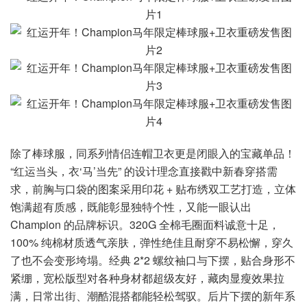
除了棒球服，同系列情侣连帽卫衣更是闭眼入的宝藏单品！
“红运当头，衣‘马’当先” 的设计理念直接戳中新春穿搭需
求，前胸与口袋的图案采用印花 + 贴布绣双工艺打造，立体
饱满超有质感，既能彰显独特个性，又能一眼认出
Champion 的品牌标识。320G 全棉毛圈面料诚意十足，
100% 纯棉材质透气亲肤，弹性绝佳且耐穿不易松懈，穿久
了也不会变形垮塌。经典 2*2 螺纹袖口与下摆，贴合身形不
紧绷，宽松版型对各种身材都超级友好，藏肉显瘦效果拉
满，日常出街、潮酷混搭都能轻松驾驭。后片下摆的新年系