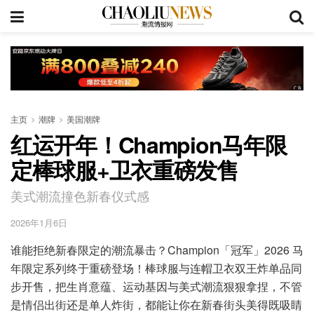
主页
潮牌
美国潮牌
红运开年！Champion马年限
定棒球服+卫衣重磅发售
美式潮流撞色新春仪式感
2026年1月6日
谁能拒绝新春限定的潮流暴击？Champion「冠军」2026 马
年限定系列终于重磅登场！棒球服与连帽卫衣双王炸单品同
步开售，把生肖意蕴、运动基因与美式潮流狠狠拿捏，不管
是情侣出街还是单人炸街，都能让你在新春街头美得既吸睛