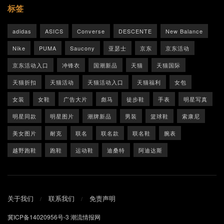
标签
adidas
ASICS
Converse
DESCENTE
New Balance
Nike
PUMA
Saucony
亚瑟士
京东
京东活动
京东活动入口
冲锋衣
国潮新品
天猫
天猫国际
天猫折扣
天猫活动
天猫活动入口
天猫福利
女包
女装
女鞋
广告大片
彪马
徒步鞋
手表
明星写真
明星同款
明星图片
潮牌新品
男装
篮球鞋
索康尼
美女图片
耐克
联名
联名款
联名鞋
腕表
越野跑鞋
跑鞋
运动鞋
迪桑特
阿迪达斯
关于我们
联系我们
免责声明
冀ICP备14020956号-3
潮流情报网