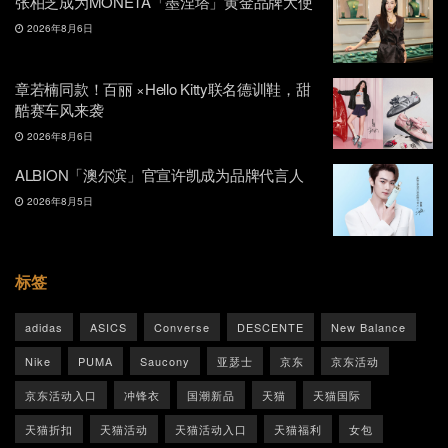
张柏芝成为MONETA「墨涅塔」黄金品牌大使
2026年8月6日
章若楠同款！百丽 ×Hello Kitty联名德训鞋，甜
酷赛车风来袭
2026年8月6日
ALBION「澳尔滨」官宣许凯成为品牌代言人
2026年8月5日
标签
adidas
ASICS
Converse
DESCENTE
New Balance
Nike
PUMA
Saucony
亚瑟士
京东
京东活动
京东活动入口
冲锋衣
国潮新品
天猫
天猫国际
天猫折扣
天猫活动
天猫活动入口
天猫福利
女包