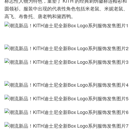
标志性人物为特色，重塑了 KITH 的经典刺绣徽标连帽衫和
圆领衫。服装中出现的代表性角色包括米老鼠、米妮老鼠、
高飞、布鲁托、唐老鸭和黛西鸭。