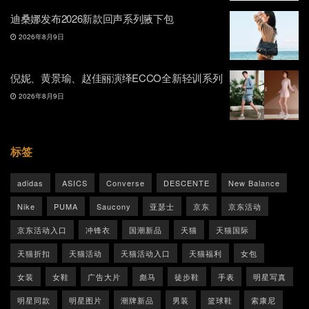
迪桑娜发布2026新款回声系列腋下包
2026年8月9日
倪妮、黄景瑜、赵佳丽演绎ECCO全新轻训系列
2026年8月9日
标签
adidas
ASICS
Converse
DESCENTE
New Balance
Nike
PUMA
Saucony
亚瑟士
京东
京东活动
京东活动入口
冲锋衣
国潮新品
天猫
天猫国际
天猫折扣
天猫活动
天猫活动入口
天猫福利
女包
女装
女鞋
广告大片
彪马
徒步鞋
手表
明星写真
明星同款
明星图片
潮牌新品
男装
篮球鞋
索康尼