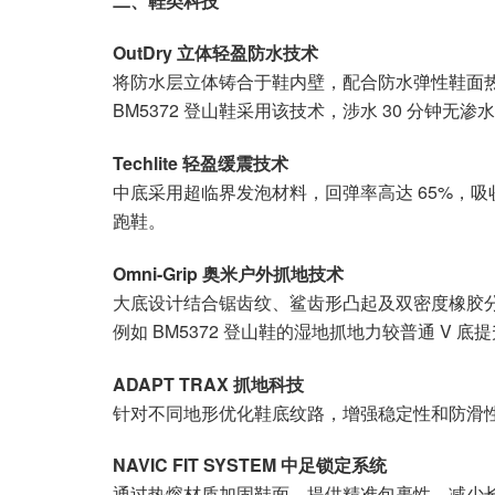
二、鞋类科技
OutDry 立体轻盈防水技术
将防水层立体铸合于鞋内壁，配合防水弹性鞋面
BM5372 登山鞋采用该技术，涉水 30 分钟无渗
Techlite 轻盈缓震技术
中底采用超临界发泡材料，回弹率高达 65%，吸
跑鞋。
Omni-Grip 奥米户外抓地技术
大底设计结合锯齿纹、鲨齿形凸起及双密度橡胶
例如 BM5372 登山鞋的湿地抓地力较普通 V 底提
ADAPT TRAX 抓地科技
针对不同地形优化鞋底纹路，增强稳定性和防滑
NAVIC FIT SYSTEM 中足锁定系统
通过热熔材质加固鞋面，提供精准包裹性，减少