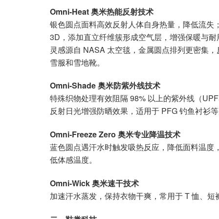
Omni-Heat 奥米热能反射技术
银色圆点面料高效反射人体自身热量，降低流失；圆点
3D，添加直立纤维簇形成空气层，增强保暖与耐用
灵感源自 NASA 太空毯，金属圆点排列更密
雪服和雪地靴。
Omni-Shade 奥米防紫外线技术
特殊织物处理有效阻隔 98% 以上的紫外线（UPF50+），
反射日光增强防晒效果，适用于 PFG 钓鱼衬衫
Omni-Freeze Zero 奥米专业降温技术
蓝色圆点遇汗水时触发吸热反应，降低面料温度
低体感温度。
Omni-Wick 奥米速干技术
加速汗水蒸发，保持衣物干爽，常用于 T 恤、短