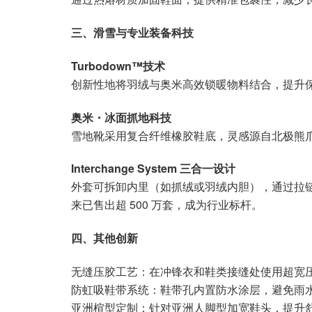
三、滑雪与专业装备科技
Turbodown™技术
创新性地将羽绒与奥米高效锁暖物料结合，提升
奥米・冰面抓地科技
雪地靴采用复合纤维橡胶鞋底，灵感源自北极熊
Interchange System 三合一设计
外套可拆卸内里（如抓绒或羽绒内胆），通过拉链系
来已售出超 500 万套，成为行业标杆。
四、其他创新
无缝压胶工艺：在冲锋衣和鞋类接缝处使用超宽
防虹吸鞋带系统：鞋带孔内置防水涂层，避免雨
亚洲楦型定制：针对亚洲人脚型加宽鞋头，提升舒适度