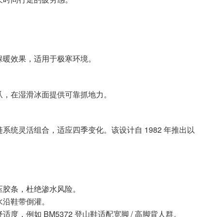
保暖效果，适用于极寒环境。
爪，在湿滑冰面提供可靠抓地力。
统灵活组合，适应四季变化。该设计自 1982 年推出以
压胶条，杜绝渗水风险。
水沿鞋带倒灌。
，例如 BM5372 登山鞋适配宽脚 / 高脚背人群。