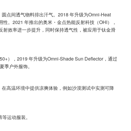
间透气物料排出汗气。2018 年升级为Omni-Heat
性。2021 年推出的奥米・金点热能反射科技（OHI），
集，反射效率进一步提升，同时保持透气性，被应用于钛金滑
2019 年升级为Omni-Shade Sun Deflector，通过
等夏季户外服饰。
，在高温环境中提供凉爽体验，例如沙漠测试中实测可降
裤等运动服装。