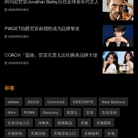
阿玛尼官宣Jonathan Bailey出任全球香水代言人
2026年8月8日
PIAGET伯爵官宣郝熠然成为品牌挚友
2026年8月8日
COACH「蔻驰」官宣孔雪儿出任腕表品牌大使
2026年8月8日
标签
adidas
ASICS
Converse
DESCENTE
New Balance
Nike
PUMA
Saucony
亚瑟士
京东
京东活动
京东活动入口
冲锋衣
国潮新品
天猫
天猫国际
天猫折扣
天猫活动
天猫活动入口
天猫福利
女包