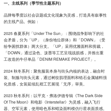
一、主线系列（季节性主题系列）
品牌每季度以社会议题或文化现象为灵感，打造具有叙事性
的主线产品。例如：
2025 春夏系列「Under The Sun」：围绕战争影响下的社
会矛盾，分为「UP」（身份地位群体）和「DOWN」（受
纷争困扰群体）两大分支。「UP」采用优雅面料和剪裁，
「DOWN」通过染色、泼墨等工艺呈现战损感，并推出重
工改造的牛仔单品「DENIM REMAKE PROJECT」。
2024 秋冬系列：聚焦服装本身与街头内核的表达，融合时
装、制服与街头元素，通过树纹肌理面料和锆石金属辅料强
化质感，女装延续乱褶工艺展现「无序」审美。
2023 秋冬系列：以平克・弗洛伊德专辑《The Dark Side
Of The Moon》和电影《Interstellar》为灵感，融入飞行
器、空军元素，使用暗色系和蜡染面料模仿行星表面质感。