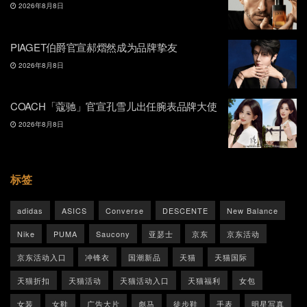
2026年8月8日
PIAGET伯爵官宣郝熠然成为品牌挚友
2026年8月8日
COACH「蔻驰」官宣孔雪儿出任腕表品牌大使
2026年8月8日
标签
adidas
ASICS
Converse
DESCENTE
New Balance
Nike
PUMA
Saucony
亚瑟士
京东
京东活动
京东活动入口
冲锋衣
国潮新品
天猫
天猫国际
天猫折扣
天猫活动
天猫活动入口
天猫福利
女包
女装
女鞋
广告大片
彪马
徒步鞋
手表
明星写真