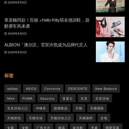
2026年8月6日
章若楠同款！百丽 ×Hello Kitty联名德训鞋，甜
酷赛车风来袭
2026年8月6日
ALBION「澳尔滨」官宣许凯成为品牌代言人
2026年8月5日
标签
adidas
ASICS
Converse
DESCENTE
New Balance
Nike
PUMA
Saucony
亚瑟士
京东
京东活动
京东活动入口
冲锋衣
国潮新品
天猫
天猫国际
天猫折扣
天猫活动
天猫活动入口
天猫福利
女包
女装
女鞋
广告大片
彪马
徒步鞋
手表
明星写真