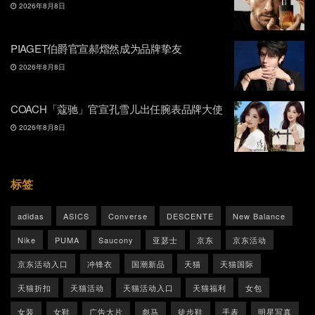
2026年8月8日
PIAGET伯爵官宣郝熠然成为品牌挚友
2026年8月8日
COACH「蔻驰」官宣孔雪儿出任腕表品牌大使
2026年8月8日
标签
adidas
ASICS
Converse
DESCENTE
New Balance
Nike
PUMA
Saucony
亚瑟士
京东
京东活动
京东活动入口
冲锋衣
国潮新品
天猫
天猫国际
天猫折扣
天猫活动
天猫活动入口
天猫福利
女包
女装
女鞋
广告大片
彪马
徒步鞋
手表
明星写真