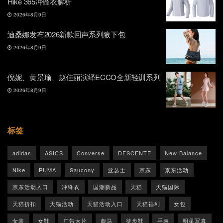
Hike 365冲锋衣解析
2026年8月9日
迪桑娜发布2026新款回声系列腋下包
2026年8月9日
倪妮、黄景瑜、赵佳丽演绎ECCO全新轻训系列
2026年8月9日
标签
adidas
ASICS
Converse
DESCENTE
New Balance
Nike
PUMA
Saucony
亚瑟士
京东
京东活动
京东活动入口
冲锋衣
国潮新品
天猫
天猫国际
天猫折扣
天猫活动
天猫活动入口
天猫福利
女包
女装
女鞋
广告大片
彪马
徒步鞋
手表
明星写真