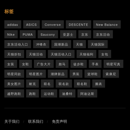
标签
adidas
ASICS
Converse
DESCENTE
New Balance
Nike
PUMA
Saucony
亚瑟士
京东
京东活动
京东活动入口
冲锋衣
国潮新品
天猫
天猫国际
天猫折扣
天猫活动
天猫活动入口
天猫福利
女包
女装
女鞋
广告大片
彪马
徒步鞋
手表
明星写真
明星同款
明星图片
潮牌新品
男装
篮球鞋
索康尼
美女图片
耐克
联名
联名款
联名鞋
腕表
越野跑鞋
跑鞋
运动鞋
迪桑特
阿迪达斯
关于我们
联系我们
免责声明