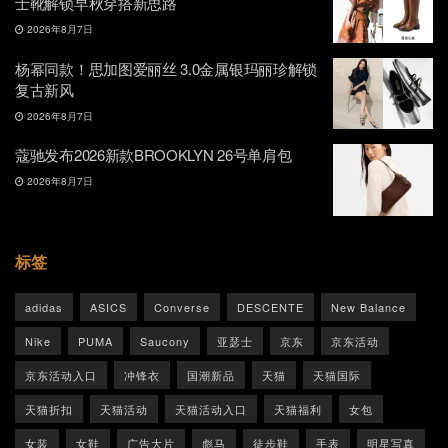
士靴解锁早秋穿搭新思路
2026年8月7日
杨幂同款！思加图爱丽丝 3.0金属银玛丽珍解锁
复古新风
2026年8月7日
蔻驰发布2026新款BROOKLYN 26号单肩包
2026年8月7日
标签
adidas
ASICS
Converse
DESCENTE
New Balance
Nike
PUMA
Saucony
亚瑟士
京东
京东活动
京东活动入口
冲锋衣
国潮新品
天猫
天猫国际
天猫折扣
天猫活动
天猫活动入口
天猫福利
女包
女装
女鞋
广告大片
彪马
徒步鞋
手表
明星写真