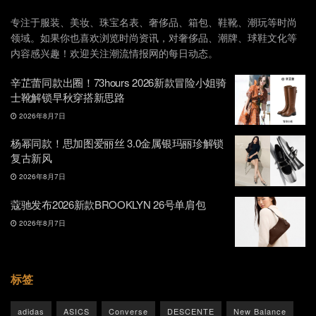
专注于服装、美妆、珠宝名表、奢侈品、箱包、鞋靴、潮玩等时尚
领域。如果你也喜欢浏览时尚资讯，对奢侈品、潮牌、球鞋文化等
内容感兴趣！欢迎关注潮流情报网的每日动态。
辛芷蕾同款出圈！73hours 2026新款冒险小姐骑
士靴解锁早秋穿搭新思路
2026年8月7日
杨幂同款！思加图爱丽丝 3.0金属银玛丽珍解锁
复古新风
2026年8月7日
蔻驰发布2026新款BROOKLYN 26号单肩包
2026年8月7日
标签
adidas
ASICS
Converse
DESCENTE
New Balance