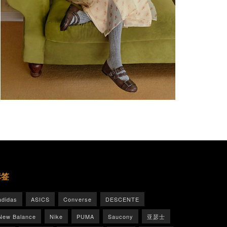
标签
adidas
ASICS
Converse
DESCENTE
New Balance
Nike
PUMA
Saucony
亚瑟士