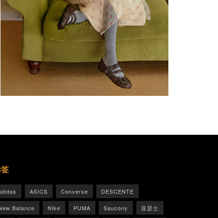
标签
adidas
ASICS
Converse
DESCENTE
New Balance
Nike
PUMA
Saucony
亚瑟士