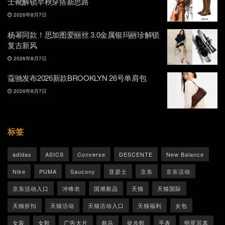
士靴解锁早秋穿搭新思路
2026年8月7日
杨幂同款！思加图爱丽丝 3.0金属银玛丽珍解锁
复古新风
2026年8月7日
蔻驰发布2026新款BROOKLYN 26号单肩包
2026年8月7日
标签
adidas
ASICS
Converse
DESCENTE
New Balance
Nike
PUMA
Saucony
亚瑟士
京东
京东活动
京东活动入口
冲锋衣
国潮新品
天猫
天猫国际
天猫折扣
天猫活动
天猫活动入口
天猫福利
女包
女装
女鞋
广告大片
彪马
徒步鞋
手表
明星写真