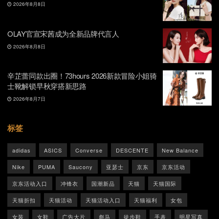
2026年8月8日
OLAY官宣宋茜成为全新品牌代言人
2026年8月8日
辛芷蕾同款出圈！73hours 2026新款冒险小姐骑
士靴解锁早秋穿搭新思路
2026年8月7日
标签
adidas
ASICS
Converse
DESCENTE
New Balance
Nike
PUMA
Saucony
亚瑟士
京东
京东活动
京东活动入口
冲锋衣
国潮新品
天猫
天猫国际
天猫折扣
天猫活动
天猫活动入口
天猫福利
女包
女装
女鞋
广告大片
彪马
徒步鞋
手表
明星写真