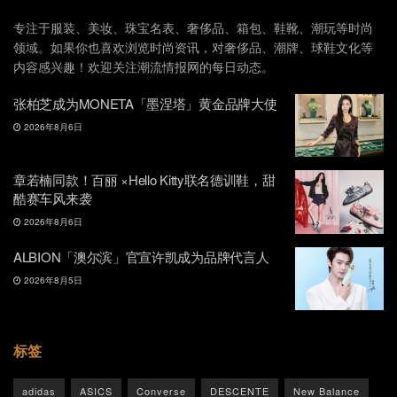
专注于服装、美妆、珠宝名表、奢侈品、箱包、鞋靴、潮玩等时尚
领域。如果你也喜欢浏览时尚资讯，对奢侈品、潮牌、球鞋文化等
内容感兴趣！欢迎关注潮流情报网的每日动态。
张柏芝成为MONETA「墨涅塔」黄金品牌大使
2026年8月6日
章若楠同款！百丽 ×Hello Kitty联名德训鞋，甜
酷赛车风来袭
2026年8月6日
ALBION「澳尔滨」官宣许凯成为品牌代言人
2026年8月5日
标签
adidas
ASICS
Converse
DESCENTE
New Balance