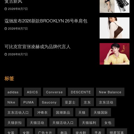
复古新风
2026年8月7日
蔻驰发布2026新款BROOKLYN 26号单肩包
2026年8月7日
可比克官宣张凌赫成为品牌代言人
2026年8月7日
标签
adidas
ASICS
Converse
DESCENTE
New Balance
Nike
PUMA
Saucony
亚瑟士
京东
京东活动
京东活动入口
冲锋衣
国潮新品
天猫
天猫国际
天猫折扣
天猫活动
天猫活动入口
天猫福利
女包
女装
女鞋
广告大片
彪马
徒步鞋
手表
明星写真