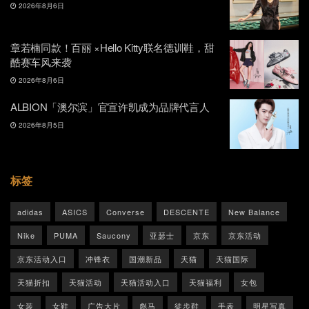
2026年8月6日
章若楠同款！百丽 ×Hello Kitty联名德训鞋，甜
酷赛车风来袭
2026年8月6日
ALBION「澳尔滨」官宣许凯成为品牌代言人
2026年8月5日
标签
adidas
ASICS
Converse
DESCENTE
New Balance
Nike
PUMA
Saucony
亚瑟士
京东
京东活动
京东活动入口
冲锋衣
国潮新品
天猫
天猫国际
天猫折扣
天猫活动
天猫活动入口
天猫福利
女包
女装
女鞋
广告大片
彪马
徒步鞋
手表
明星写真