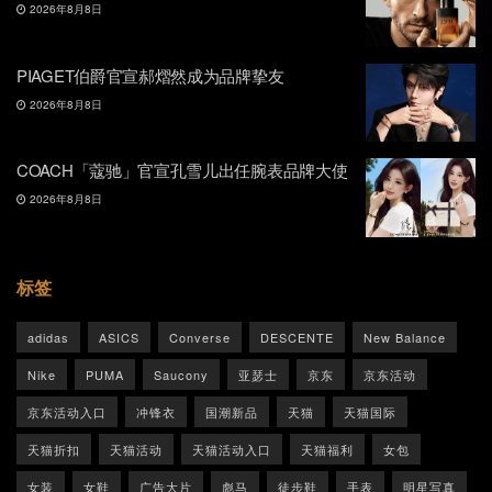
2026年8月8日
PIAGET伯爵官宣郝熠然成为品牌挚友
2026年8月8日
COACH「蔻驰」官宣孔雪儿出任腕表品牌大使
2026年8月8日
标签
adidas
ASICS
Converse
DESCENTE
New Balance
Nike
PUMA
Saucony
亚瑟士
京东
京东活动
京东活动入口
冲锋衣
国潮新品
天猫
天猫国际
天猫折扣
天猫活动
天猫活动入口
天猫福利
女包
女装
女鞋
广告大片
彪马
徒步鞋
手表
明星写真