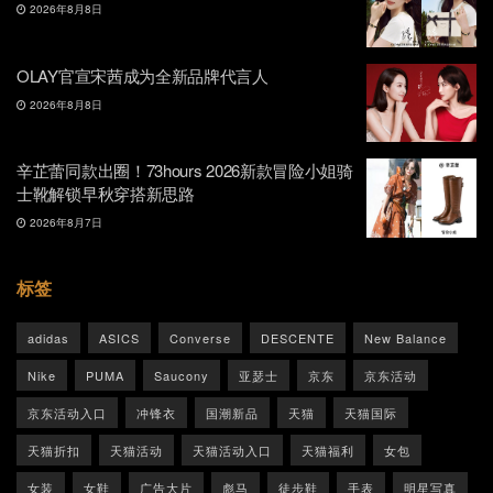
2026年8月8日
OLAY官宣宋茜成为全新品牌代言人
2026年8月8日
辛芷蕾同款出圈！73hours 2026新款冒险小姐骑
士靴解锁早秋穿搭新思路
2026年8月7日
标签
adidas
ASICS
Converse
DESCENTE
New Balance
Nike
PUMA
Saucony
亚瑟士
京东
京东活动
京东活动入口
冲锋衣
国潮新品
天猫
天猫国际
天猫折扣
天猫活动
天猫活动入口
天猫福利
女包
女装
女鞋
广告大片
彪马
徒步鞋
手表
明星写真