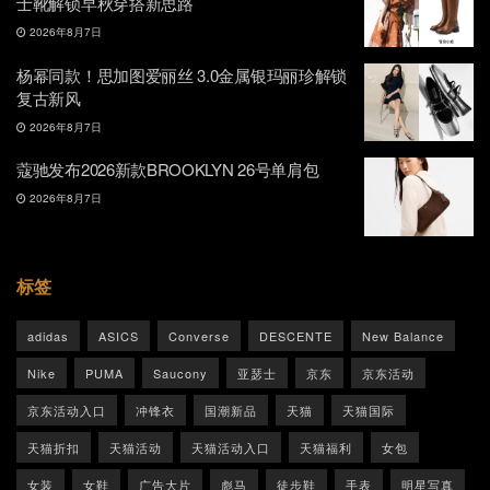
士靴解锁早秋穿搭新思路
2026年8月7日
杨幂同款！思加图爱丽丝 3.0金属银玛丽珍解锁
复古新风
2026年8月7日
蔻驰发布2026新款BROOKLYN 26号单肩包
2026年8月7日
标签
adidas
ASICS
Converse
DESCENTE
New Balance
Nike
PUMA
Saucony
亚瑟士
京东
京东活动
京东活动入口
冲锋衣
国潮新品
天猫
天猫国际
天猫折扣
天猫活动
天猫活动入口
天猫福利
女包
女装
女鞋
广告大片
彪马
徒步鞋
手表
明星写真