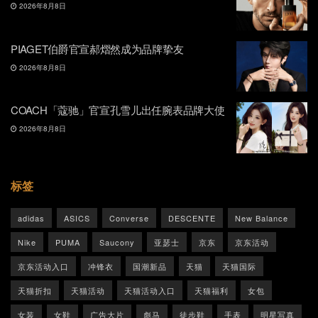
2026年8月8日
PIAGET伯爵官宣郝熠然成为品牌挚友
2026年8月8日
COACH「蔻驰」官宣孔雪儿出任腕表品牌大使
2026年8月8日
标签
adidas
ASICS
Converse
DESCENTE
New Balance
Nike
PUMA
Saucony
亚瑟士
京东
京东活动
京东活动入口
冲锋衣
国潮新品
天猫
天猫国际
天猫折扣
天猫活动
天猫活动入口
天猫福利
女包
女装
女鞋
广告大片
彪马
徒步鞋
手表
明星写真