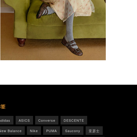
标签
adidas
ASICS
Converse
DESCENTE
New Balance
Nike
PUMA
Saucony
亚瑟士