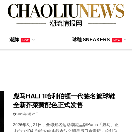
潮牌
球鞋 SNEAKERS
HOT
NEW
彪马HALI 1哈利伯顿一代签名篮球鞋
全新芥菜黄配色正式发售
2026年3月25日
2026年3月21日，全球知名运动潮流品牌Puma「彪马」正
式推出NBA 印第安纳步行者队全明星后卫泰雷斯・哈利伯