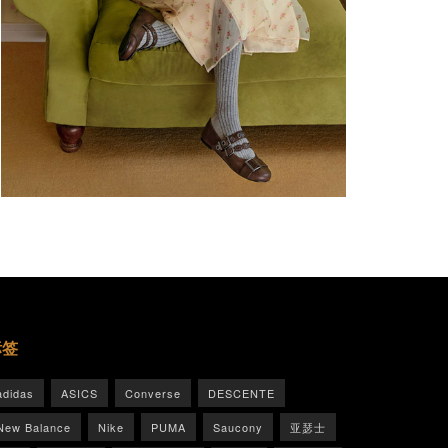
标签
adidas
ASICS
Converse
DESCENTE
New Balance
Nike
PUMA
Saucony
亚瑟士