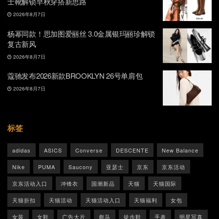
士靴解锁早秋穿搭新思路
2026年8月7日
杨幂同款！思加图爱丽丝 3.0金属银玛丽珍解锁
复古新风
2026年8月7日
蔻驰发布2026新款BROOKLYN 26号单肩包
2026年8月7日
标签
adidas
ASICS
Converse
DESCENTE
New Balance
Nike
PUMA
Saucony
亚瑟士
京东
京东活动
京东活动入口
冲锋衣
国潮新品
天猫
天猫国际
天猫折扣
天猫活动
天猫活动入口
天猫福利
女包
女装
女鞋
广告大片
彪马
徒步鞋
手表
明星写真