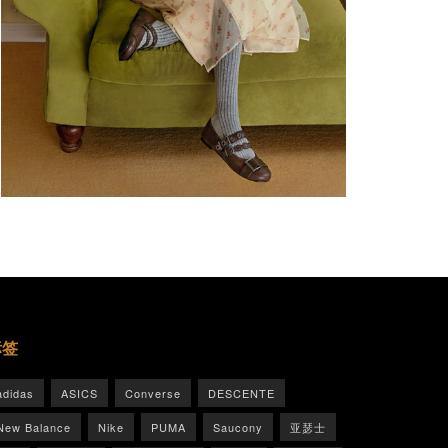
标签
adidas
ASICS
Converse
DESCENTE
New Balance
Nike
PUMA
Saucony
亚瑟士