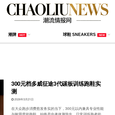
潮牌
球鞋 SNEAKERS
HOT
NEW
300元档多威征途3代碳板训练跑鞋实
测
2026年3月21日
在大众跑步消费愈发务实的当下，300元以内兼具专业性能
与耐用度的跑鞋，始终是中考体测学生、日常训练跑者的