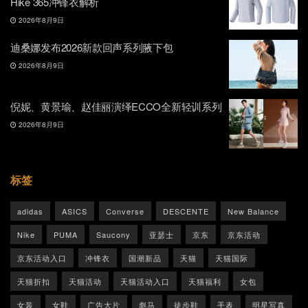
Hike 365冲锋衣解析
2026年8月9日
迪桑娜发布2026新款回声系列腋下包
2026年8月9日
倪妮、黄景瑜、赵佳丽演绎ECCO全新轻训系列
2026年8月9日
标签
adidas
ASICS
Converse
DESCENTE
New Balance
Nike
PUMA
Saucony
亚瑟士
京东
京东活动
京东活动入口
冲锋衣
国潮新品
天猫
天猫国际
天猫折扣
天猫活动
天猫活动入口
天猫福利
女包
女装
女鞋
广告大片
彪马
徒步鞋
手表
明星写真