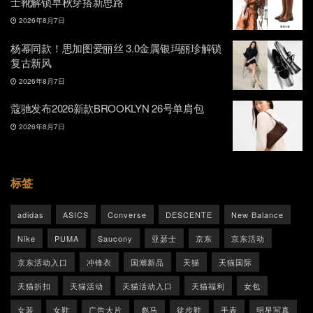
士靴解锁早秋穿搭新思路
2026年8月7日
杨幂同款！思加图爱丽丝 3.0金属银玛丽珍解锁
复古新风
2026年8月7日
蔻驰发布2026新款BROOKLYN 26号单肩包
2026年8月7日
标签
adidas
ASICS
Converse
DESCENTE
New Balance
Nike
PUMA
Saucony
亚瑟士
京东
京东活动
京东活动入口
冲锋衣
国潮新品
天猫
天猫国际
天猫折扣
天猫活动
天猫活动入口
天猫福利
女包
女装
女鞋
广告大片
彪马
徒步鞋
手表
明星写真