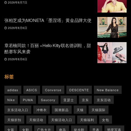
2026年8月7日
张柏芝成为MONETA「墨涅塔」黄金品牌大使
2026年8月6日
章若楠同款！百丽 ×Hello Kitty联名德训鞋，甜
酷赛车风来袭
2026年8月6日
标签
adidas
ASICS
Converse
DESCENTE
New Balance
Nike
PUMA
Saucony
亚瑟士
京东
京东活动
京东活动入口
冲锋衣
国潮新品
天猫
天猫国际
天猫折扣
天猫活动
天猫活动入口
天猫福利
女包
女装
女鞋
广告大片
彪马
徒步鞋
手表
明星写真